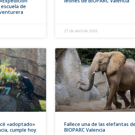
 «Expedición
leones de BIOPARC Valencia
a escuela de
aventurera
27 de abril de 2026
ancé «adoptado»
Fallece una de las elefantas d
cia, cumple hoy
BIOPARC Valencia