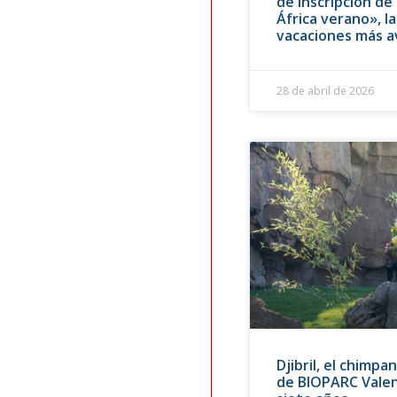
de inscripción de
África verano», l
vacaciones más 
28 de abril de 2026
Djibril, el chimp
de BIOPARC Valen