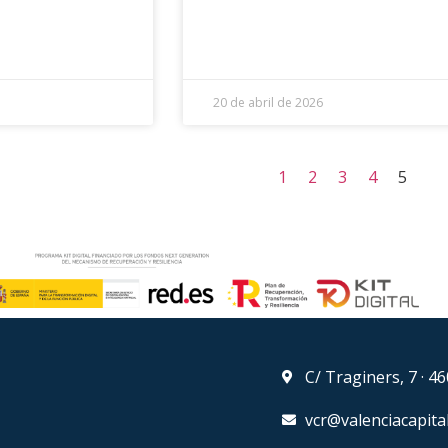
20 de abril de 2026
1
2
3
4
5
C/ Traginers, 7 · 4
vcr@valenciacapita