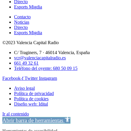
Directo
Esports Migdia
Contacto
Noticias
Directo
Esports Migdia
©2023 Valencia Capital Radio
C/ Traginers, 7 · 46014 Valencia, España
vcr@valenciacapitalradio.es
661 49 32 61
Teléfono del oyente: 680 50 09 15
Facebook-f
Twitter
Instagram
Aviso legal
Política de privacidad
Política de cookies
Diseño web: Idital
Ir al contenido
Abrir barra de herramientas
Herramientas de accesibilidad