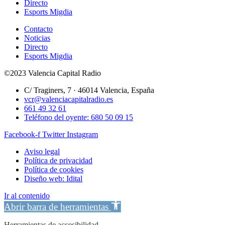
Directo
Esports Migdia
Contacto
Noticias
Directo
Esports Migdia
©2023 Valencia Capital Radio
C/ Traginers, 7 · 46014 Valencia, España
vcr@valenciacapitalradio.es
661 49 32 61
Teléfono del oyente: 680 50 09 15
Facebook-f
Twitter
Instagram
Aviso legal
Política de privacidad
Política de cookies
Diseño web: Idital
Ir al contenido
Abrir barra de herramientas
Herramientas de accesibilidad