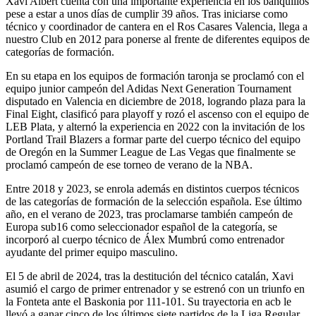
Xavi Albert cuenta con una importante experiencia en los banquillos
pese a estar a unos días de cumplir 39 años. Tras iniciarse como
técnico y coordinador de cantera en el Ros Casares Valencia, llega a
nuestro Club en 2012 para ponerse al frente de diferentes equipos de
categorías de formación.
En su etapa en los equipos de formación taronja se proclamó con el
equipo junior campeón del Adidas Next Generation Tournament
disputado en Valencia en diciembre de 2018, logrando plaza para la
Final Eight, clasificó para playoff y rozó el ascenso con el equipo de
LEB Plata, y alternó la experiencia en 2022 con la invitación de los
Portland Trail Blazers a formar parte del cuerpo técnico del equipo
de Oregón en la Summer League de Las Vegas que finalmente se
proclamó campeón de ese torneo de verano de la NBA.
Entre 2018 y 2023, se enrola además en distintos cuerpos técnicos
de las categorías de formación de la selección española. Ese último
año, en el verano de 2023, tras proclamarse también campeón de
Europa sub16 como seleccionador español de la categoría, se
incorporó al cuerpo técnico de Álex Mumbrú como entrenador
ayudante del primer equipo masculino.
El 5 de abril de 2024, tras la destitución del técnico catalán, Xavi
asumió el cargo de primer entrenador y se estrenó con un triunfo en
la Fonteta ante el Baskonia por 111-101. Su trayectoria en acb le
llevó a ganar cinco de los últimos siete partidos de la Liga Regular