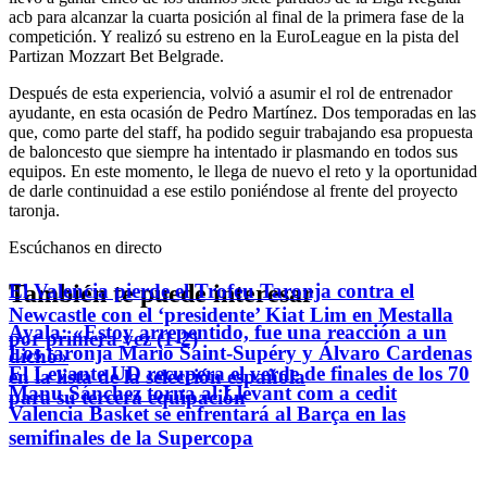
acb para alcanzar la cuarta posición al final de la primera fase de la
competición. Y realizó su estreno en la EuroLeague en la pista del
Partizan Mozzart Bet Belgrade.
Después de esta experiencia, volvió a asumir el rol de entrenador
ayudante, en esta ocasión de Pedro Martínez. Dos temporadas en las
que, como parte del staff, ha podido seguir trabajando esa propuesta
de baloncesto que siempre ha intentado ir plasmando en todos sus
equipos. En este momento, le llega de nuevo el reto y la oportunidad
de darle continuidad a ese estilo poniéndose al frente del proyecto
taronja.
Escúchanos en directo
También te puede interesar
El Valencia pierde el Trofeu Taronja contra el
Newcastle con el ‘presidente’ Kiat Lim en Mestalla
Ayala: «Estoy arrepentido, fue una reacción a un
por primera vez (1-2)
Los taronja Mario Saint-Supéry y Álvaro Cardenas
dicho»
El Levante UD recupera el verde de finales de los 70
en la lista de la selección española
Manu Sánchez torna al Llevant com a cedit
para su tercera equipación
Valencia Basket se enfrentará al Barça en las
semifinales de la Supercopa