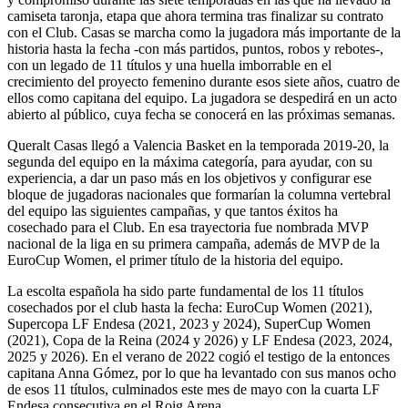
camiseta taronja, etapa que ahora termina tras finalizar su contrato
con el Club. Casas se marcha como la jugadora más importante de la
historia hasta la fecha -con más partidos, puntos, robos y rebotes-,
con un legado de 11 títulos y una huella imborrable en el
crecimiento del proyecto femenino durante esos siete años, cuatro de
ellos como capitana del equipo. La jugadora se despedirá en un acto
abierto al público, cuya fecha se conocerá en las próximas semanas.
Queralt Casas llegó a Valencia Basket en la temporada 2019-20, la
segunda del equipo en la máxima categoría, para ayudar, con su
experiencia, a dar un paso más en los objetivos y configurar ese
bloque de jugadoras nacionales que formarían la columna vertebral
del equipo las siguientes campañas, y que tantos éxitos ha
cosechado para el Club. En esa trayectoria fue nombrada MVP
nacional de la liga en su primera campaña, además de MVP de la
EuroCup Women, el primer título de la historia del equipo.
La escolta española ha sido parte fundamental de los 11 títulos
cosechados por el club hasta la fecha: EuroCup Women (2021),
Supercopa LF Endesa (2021, 2023 y 2024), SuperCup Women
(2021), Copa de la Reina (2024 y 2026) y LF Endesa (2023, 2024,
2025 y 2026). En el verano de 2022 cogió el testigo de la entonces
capitana Anna Gómez, por lo que ha levantado con sus manos ocho
de esos 11 títulos, culminados este mes de mayo con la cuarta LF
Endesa consecutiva en el Roig Arena.