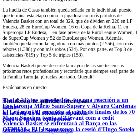
La huella de Casas también queda sellada en lo individual, puesto
que termina esta etapa como la jugadora con más partidos de
Valencia Basket con un total de 329, que de dividen en 220 en LF
Endesa, 28 en EuroCup Women, 16 en Copa de la Reina, 11 en
Supercopa LF Endesa, 1 en fase previa de la EuroLeague Women, 1
de SuperCup Women y 52 de EuroLeague Women. Además,
también queda como la jugadora con más puntos (2.556), con más
rebotes (1.388) y con más robos (534). Por otra parte, es Top 3 de
asistencias (819) y Top 5 de triples (158).
Valencia Basket quiere desearle la mayor de las suertes en sus
próximos retos profesionales y recordarle que siempre será parte de
la Familia Taronja. ¡Gracias por todo, Queralt!
Escúchanos en directo
También te puede interesar
Ayala: «Estoy arrepentido, fue una reacción a un
Los taronja Mario Saint-Supéry y Álvaro Cardenas
dicho»
El Levante UD recupera el verde de finales de los 70
en la lista de la selección española
Manu Sánchez torna al Llevant com a cedit
para su tercera equipación
Valencia Basket se enfrentará al Barça en las
OFICIAL: El Llevant tanca la cessió d’Hugo Sotelo
semifinales de la Supercopa