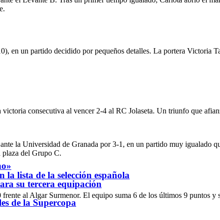
e.
10), en un partido decidido por pequeños detalles. La portera Victoria T
ictoria consecutiva al vencer 2-4 al RC Jolaseta. Un triunfo que afianz
nte la Universidad de Granada por 3-1, en un partido muy igualado que
ra plaza del Grupo C.
ho»
a lista de la selección española
para su tercera equipación
frente al Algar Surmenor. El equipo suma 6 de los últimos 9 puntos y se
ales de la Supercopa