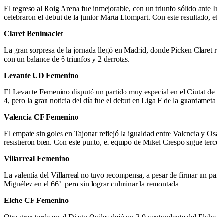
El regreso al Roig Arena fue inmejorable, con un triunfo sólido ante 
celebraron el debut de la junior Marta Llompart. Con este resultado, 
Claret Benimaclet
La gran sorpresa de la jornada llegó en Madrid, donde Picken Claret r
con un balance de 6 triunfos y 2 derrotas.
Levante UD Femenino
El Levante Femenino disputó un partido muy especial en el Ciutat de 
4, pero la gran noticia del día fue el debut en Liga F de la guardamet
Valencia CF Femenino
El empate sin goles en Tajonar reflejó la igualdad entre Valencia y O
resistieron bien. Con este punto, el equipo de Mikel Crespo sigue ter
Villarreal Femenino
La valentía del Villarreal no tuvo recompensa, a pesar de firmar un 
Miguélez en el 66’, pero sin lograr culminar la remontada.
Elche CF Femenino
Otra gran tarde en el Diego Quiles dejó un 3-0 contundente del Elche a