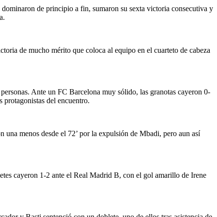
 dominaron de principio a fin, sumaron su sexta victoria consecutiva y
a.
ictoria de mucho mérito que coloca al equipo en el cuarteto de cabeza
0 personas. Ante un FC Barcelona muy sólido, las granotas cayeron 0-
s protagonistas del encuentro.
con una menos desde el 72’ por la expulsión de Mbadi, pero aun así
tes cayeron 1-2 ante el Real Madrid B, con el gol amarillo de Irene
ador y Basti sentenció con un doblete, uno de ellos tras asistencia de