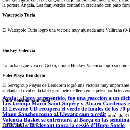
la portera Ángela. Las franjiverdes continúan creciendo con paso firm
Waterpolo Turia
El Waterpolo Turia logró una victoria muy ajustada ante Vallirana (9-
Hockey Valencia
La racha sigue viva en Getxo, donde Hockey Valencia logró su quinta v
Volei Playa Benidorm
El Servigroup Playas de Benidorm logró una victoria muy importante a
adelanta al rival en la tabla y se mete de lleno en la pelea por la terce
Ayala: «Estoy arrepentido, fue una reacción a un dic
Club Voleibol Sant Joan
Los taronja Mario Saint-Supéry y Álvaro Cardenas en l
El Levante UD recupera el verde de finales de los 70 
Manu Sánchez torna al Llevant com a cedit
El buen momento de Sant Joan se confirmó en casa, con un sólido 3-0 
Valencia Basket se enfrentará al Barça en las semifin
OFICIAL: El Llevant tanca la cessió d’Hugo Sotelo
Escúchanos en directo