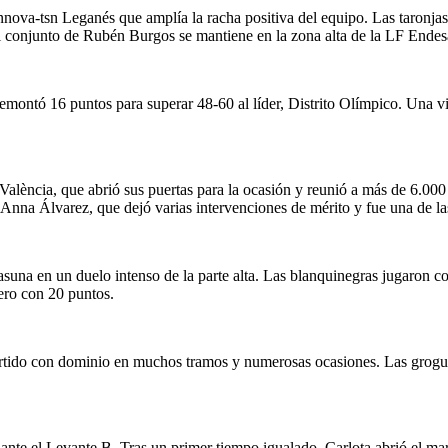
Innova-tsn Leganés que amplía la racha positiva del equipo. Las taronjas
el conjunto de Rubén Burgos se mantiene en la zona alta de la LF Endes
emontó 16 puntos para superar 48-60 al líder, Distrito Olímpico. Una v
València, que abrió sus puertas para la ocasión y reunió a más de 6.00
a Anna Álvarez, que dejó varias intervenciones de mérito y fue una de la
sasuna en un duelo intenso de la parte alta. Las blanquinegras jugaron 
cero con 20 puntos.
partido con dominio en muchos tramos y numerosas ocasiones. Las grogue
nte el Levante B. Tras un primer tiempo igualado, Carlota abrió el marc