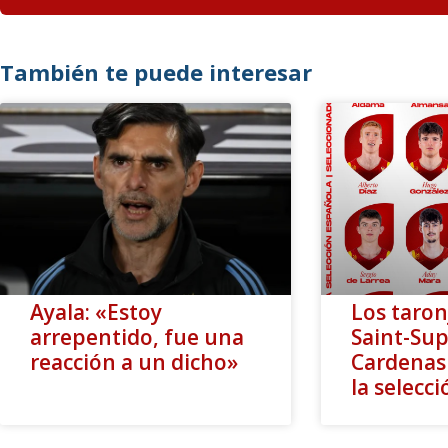
También te puede interesar
Ayala: «Estoy
Los taron
arrepentido, fue una
Saint-Sup
reacción a un dicho»
Cardenas 
la selecc