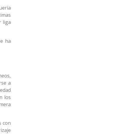
ueria
timas
 liga
ue ha
neos,
rse a
 edad
n los
imera
s con
izaje