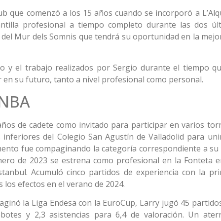
lub que comenzó a los 15 años cuando se incorporó a L’Alq
ntilla profesional a tiempo completo durante las dos úl
r del Mur dels Somnis que tendrá su oportunidad en la mejor
so y el trabajo realizados por Sergio durante el tiempo q
r en su futuro, tanto a nivel profesional como personal.
 NBA
años de cadete como invitado para participar en varios tor
inferiores del Colegio San Agustín de Valladolid para uni
mento fue compaginando la categoría correspondiente a su
 enero de 2023 se estrena como profesional en la Fonteta e
stanbul. Acumuló cinco partidos de experiencia con la pr
s los efectos en el verano de 2024.
aginó la Liga Endesa con la EuroCup, Larry jugó 45 partido
otes y 2,3 asistencias para 6,4 de valoración. Un aterr