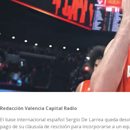
Redacción Valencia Capital Radio
El base internacional español Sergio De Larrea queda desv
pago de su cláusula de rescisión para incorporarse a un eq