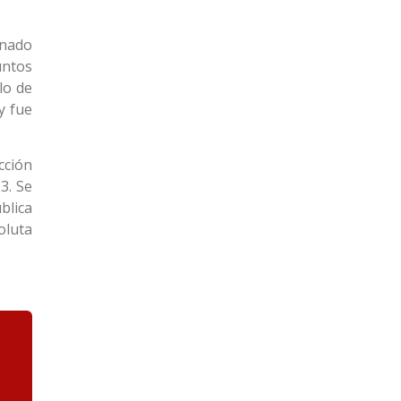
gnado
untos
lo de
y fue
cción
3. Se
blica
oluta