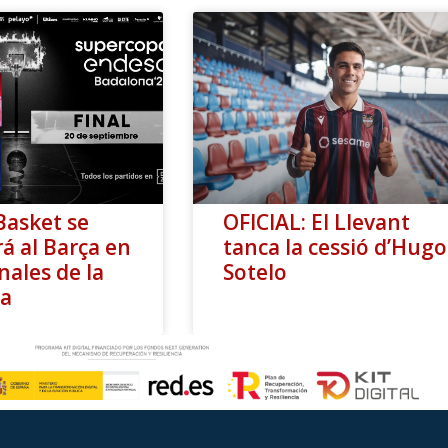
Basket se
OFICIAL: El Llevant
á al Barça en
tanca la cessió d’Hugo
nales de la
Sotelo
a