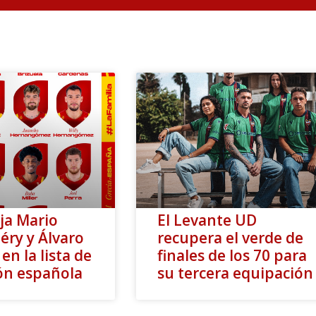
ja Mario
El Levante UD
éry y Álvaro
recupera el verde de
en la lista de
finales de los 70 para
ión española
su tercera equipación