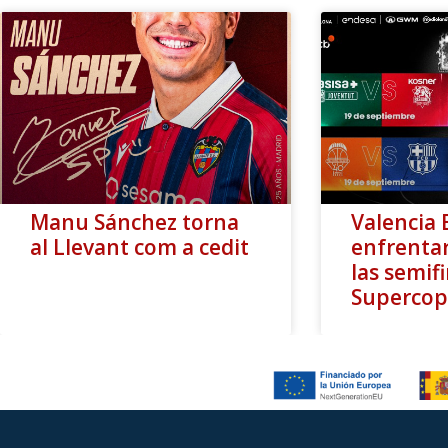
Manu Sánchez torna
Valencia 
al Llevant com a cedit
enfrentar
las semifi
Supercop