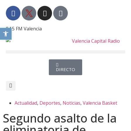
94.5 FM Valencia
Abrir barra de herramientas
DIRECTO
Actualidad
,
Deportes
,
Noticias
,
Valencia Basket
Segundo asalto de la
eliminatoria de