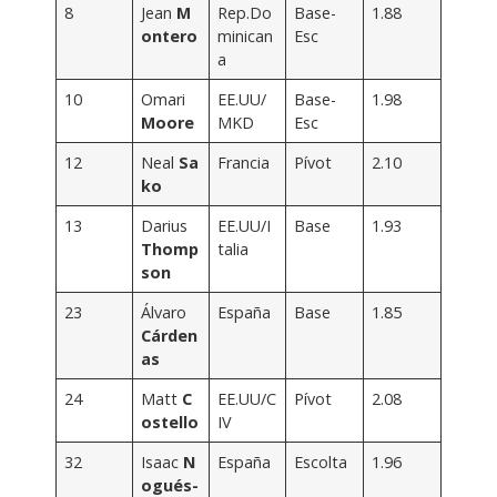
8
Jean
M
Rep.Do
Base-
1.88
ontero
minican
Esc
a
10
Omari
EE.UU/
Base-
1.98
Moore
MKD
Esc
12
Neal
Sa
Francia
Pívot
2.10
ko
13
Darius
EE.UU/I
Base
1.93
Thomp
talia
son
23
Álvaro
España
Base
1.85
Cárden
as
24
Matt
C
EE.UU/C
Pívot
2.08
ostello
IV
32
Isaac
N
España
Escolta
1.96
ogués-