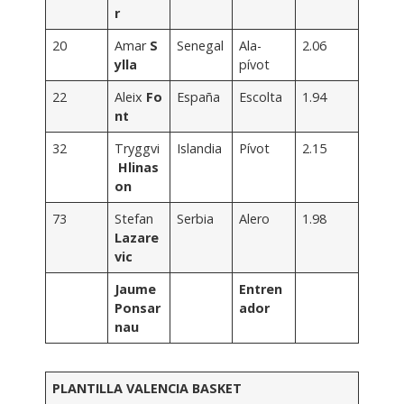
r
20
Amar
S
Senegal
Ala-
2.06
ylla
pívot
22
Aleix
Fo
España
Escolta
1.94
nt
32
Tryggvi
Islandia
Pívot
2.15
Hlinas
on
73
Stefan
Serbia
Alero
1.98
Lazare
vic
Jaume
Entren
Ponsar
ador
nau
PLANTILLA VALENCIA BASKET