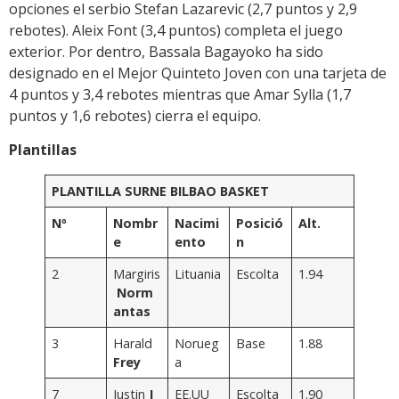
opciones el serbio Stefan Lazarevic (2,7 puntos y 2,9
rebotes). Aleix Font (3,4 puntos) completa el juego
exterior. Por dentro, Bassala Bagayoko ha sido
designado en el Mejor Quinteto Joven con una tarjeta de
4 puntos y 3,4 rebotes mientras que Amar Sylla (1,7
puntos y 1,6 rebotes) cierra el equipo.
Plantillas
PLANTILLA SURNE BILBAO BASKET
Nº
Nombr
Nacimi
Posició
Alt.
e
ento
n
2
Margiris
Lituania
Escolta
1.94
Norm
antas
3
Harald
Norueg
Base
1.88
Frey
a
7
Justin
J
EE.UU
Escolta
1.90