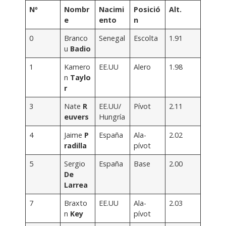
Nº
Nombr
Nacimi
Posició
Alt.
e
ento
n
0
Branco
Senegal
Escolta
1.91
u
Badio
1
Kamero
EE.UU
Alero
1.98
n
Taylo
r
3
Nate
R
EE.UU/
Pívot
2.11
euvers
Hungría
4
Jaime
P
España
Ala-
2.02
radilla
pívot
5
Sergio
España
Base
2.00
De
Larrea
7
Braxto
EE.UU
Ala-
2.03
n
Key
pívot