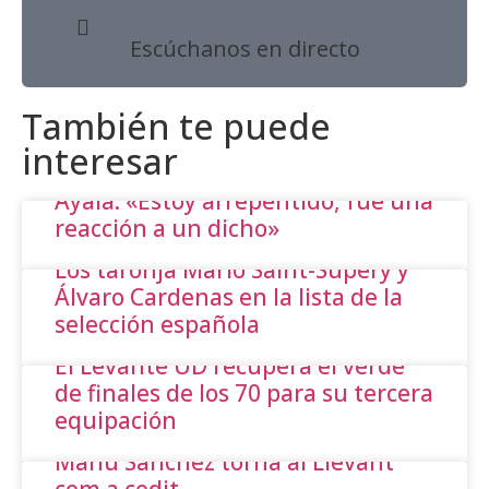
Escúchanos en directo
También te puede
interesar
Ayala: «Estoy arrepentido, fue una
reacción a un dicho»
Los taronja Mario Saint-Supéry y
Álvaro Cardenas en la lista de la
selección española
El Levante UD recupera el verde
de finales de los 70 para su tercera
equipación
Manu Sánchez torna al Llevant
com a cedit