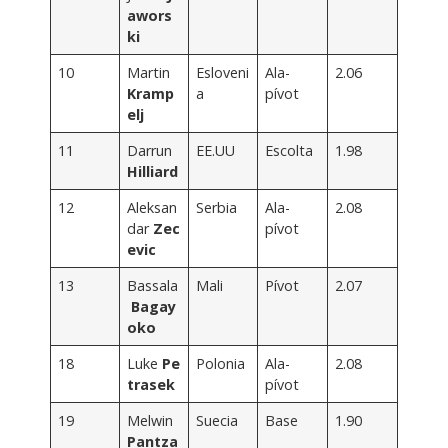
awors
ki
10
Martin
Esloveni
Ala-
2.06
Kramp
a
pívot
elj
11
Darrun
EE.UU
Escolta
1.98
Hilliard
12
Aleksan
Serbia
Ala-
2.08
dar
Zec
pívot
evic
13
Bassala
Mali
Pívot
2.07
Bagay
oko
18
Luke
Pe
Polonia
Ala-
2.08
trasek
pívot
19
Melwin
Suecia
Base
1.90
Pantza