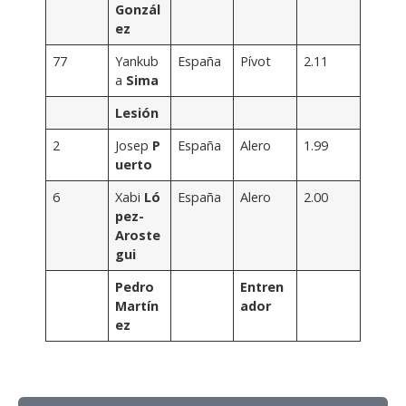
Gonzál
ez
77
Yankub
España
Pívot
2.11
a
Sima
Lesión
2
Josep
P
España
Alero
1.99
uerto
6
Xabi
Ló
España
Alero
2.00
pez-
Aroste
gui
Pedro
Entren
Martín
ador
ez