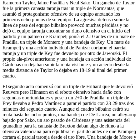
Kameron Taylor, Jaime Pradilla y Neal Sako. Un gancho de Taylor
fue la primera canasta taronja tras un triple de Normantas, que
asumió el protagonismo ofensivo de su equipo anotando los
primeros ocho puntos de su equipo. La agresiva defensa sobre la
línea de pase del equipo bilbaíno provocó muchas pérdidas y no
dejó el equipo taronja encontrar su ritmo ofensivo en el inicio del
partido y un palmeo de Krampelj ponía el 2-10 antes de un mate de
Pradilla, un triple de Montero y una bandeja de Key. Un mate de
Krampelj y una acción individual de Pantzar cortaron el parcial
taronja y un triple de Key fue devuelto por otro de Jaworski. El
propio ala-pívot americano y una bandeja en acción individual de
Cárdenas no dejaban subir la renta visitante y un acierto desde la
media distancia de Taylor lo dejaba en 18-19 al final del primer
cuarto.
El segundo acto comenzó con un triple de Hilliard que le devolvió
Reuvers pero Hlinason en el rebote ofensivo hacía daño con
segundas oportunidades y pese a un 2+0 de Pradilla, un triple de
Frey llevaba a Pedro Martínez a parar el partido con 23-29 tras dos
minutos del segundo cuarto. Aunque el cuadro bilbaíno estiró su
renta hasta los ocho puntos, una bandeja de De Larrea, un alley-oop
bajado por Sako, un aro pasado de Cárdenas y una asistencia del
granadino para la canasta de Braxton daban algo de ritmo a la
ofensiva valenciana para equilibrar el partido antes de que Krampelj
cortara el parcial taronja desde el tiro libre. Una bandeja de Moore y