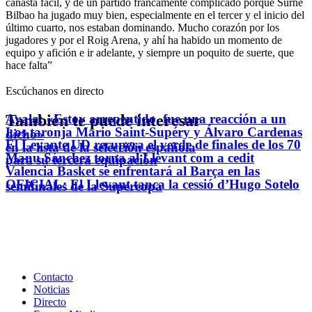
canasta fácil, y de un partido francamente complicado porque Surne
Bilbao ha jugado muy bien, especialmente en el tercer y el inicio del
último cuarto, nos estaban dominando. Mucho corazón por los
jugadores y por el Roig Arena, y ahí ha habido un momento de
equipo y afición e ir adelante, y siempre un poquito de suerte, que
hace falta”
Escúchanos en directo
También te puede interesar
Ayala: «Estoy arrepentido, fue una reacción a un
Los taronja Mario Saint-Supéry y Álvaro Cardenas
dicho»
El Levante UD recupera el verde de finales de los 70
en la lista de la selección española
Manu Sánchez torna al Llevant com a cedit
para su tercera equipación
Valencia Basket se enfrentará al Barça en las
OFICIAL: El Llevant tanca la cessió d’Hugo Sotelo
semifinales de la Supercopa
Contacto
Noticias
Directo