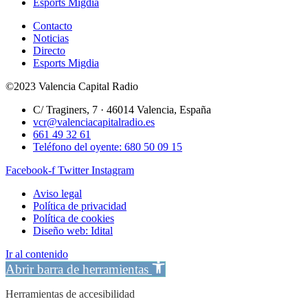
Esports Migdia
Contacto
Noticias
Directo
Esports Migdia
©2023 Valencia Capital Radio
C/ Traginers, 7 · 46014 Valencia, España
vcr@valenciacapitalradio.es
661 49 32 61
Teléfono del oyente: 680 50 09 15
Facebook-f
Twitter
Instagram
Aviso legal
Política de privacidad
Política de cookies
Diseño web: Idital
Ir al contenido
Abrir barra de herramientas
Herramientas de accesibilidad