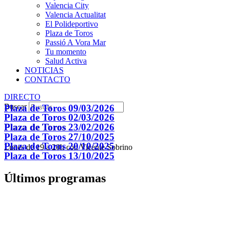
Valencia City
Valencia Actualitat
El Polideportivo
Plaza de Toros
Passió A Vora Mar
Tu momento
Salud Activa
NOTICIAS
CONTACTO
DIRECTO
Buscar
Plaza de Toros 09/03/2026
Plaza de Toros 02/03/2026
Plaza de Toros 23/02/2026
Plaza de Toros
Plaza de Toros 27/10/2025
Plaza de Toros 20/10/2025
Lunes de 19 a 20h con Vicente Sobrino
Plaza de Toros 13/10/2025
Últimos programas