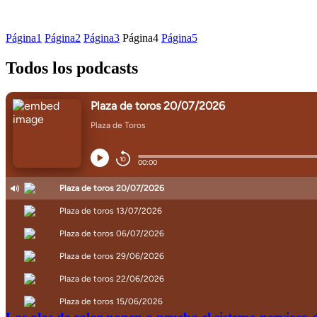
Página
1
Página
2
Página
3
Página
4
Página
5
Todos los podcasts