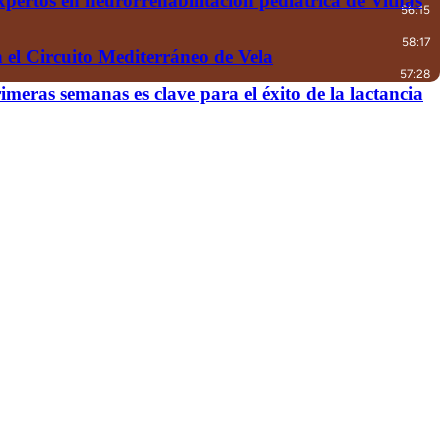
xpertos en neurorrehabilitación pediátrica de Vithas
 el Circuito Mediterráneo de Vela
meras semanas es clave para el éxito de la lactancia