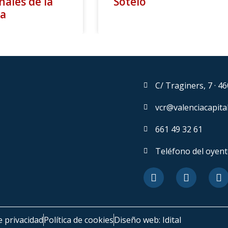
nales de la
Sotelo
a
C/ Traginers, 7 · 4
vcr@valenciacapita
661 49 32 61
Teléfono del oyent
e privacidad
Política de cookies
Diseño web: Idital