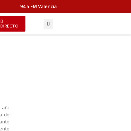
94.5 FM Valencia
DIRECTO
o año
a del
ante,
ente,