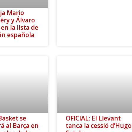
ja Mario
éry y Álvaro
en la lista de
ión española
Basket se
OFICIAL: El Llevant
á al Barça en
tanca la cessió d’Hugo