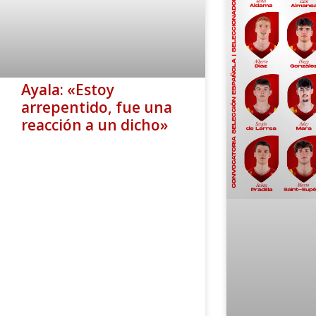
Ayala: «Estoy
arrepentido, fue una
reacción a un dicho»