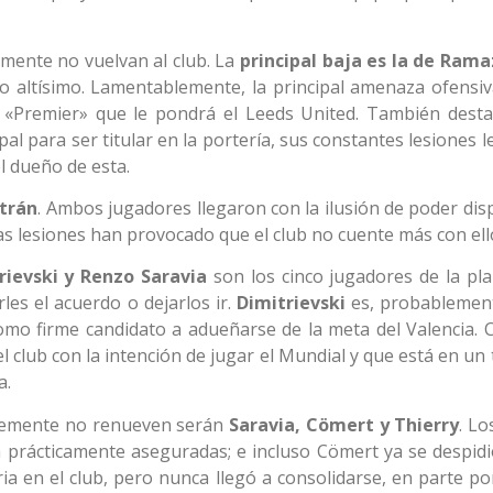
mente no vuelvan al club. La
principal baja es la de Rama
o altísimo. Lamentablemente, la principal amenaza ofensiv
 «Premier» que le pondrá el Leeds United. También desta
pal para ser titular en la portería, sus constantes lesiones l
l dueño de esta.
ltrán
. Ambos jugadores llegaron con la ilusión de poder dis
 las lesiones han provocado que el club no cuente más con ell
rievski y Renzo Saravia
son los cinco jugadores de la plan
rles el acuerdo o dejarlos ir.
Dimitrievski
es, probablement
como firme candidato a adueñarse de la meta del Valencia.
el club con la intención de jugar el Mundial y que está en un 
a.
blemente no renueven serán
Saravia, Cömert y Thierry
. Lo
 prácticamente aseguradas; e incluso Cömert ya se despidi
ia en el club, pero nunca llegó a consolidarse, en parte po