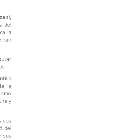
zani
,
a del
ca la
e han
putar
os.
tilla
e, la
 Como
tira y
s dos
ó del
r sus