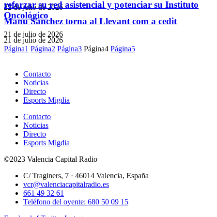
reforzar su red asistencial y potenciar su Instituto
22 de julio de 2026
Oncológico
Manu Sánchez torna al Llevant com a cedit
21 de julio de 2026
21 de julio de 2026
Página
1
Página
2
Página
3
Página
4
Página
5
Contacto
Noticias
Directo
Esports Migdia
Contacto
Noticias
Directo
Esports Migdia
©2023 Valencia Capital Radio
C/ Traginers, 7 · 46014 Valencia, España
vcr@valenciacapitalradio.es
661 49 32 61
Teléfono del oyente: 680 50 09 15