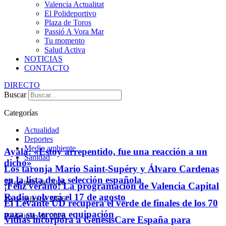
Valencia Actualitat
El Polideportivo
Plaza de Toros
Passió A Vora Mar
Tu momento
Salud Activa
NOTICIAS
CONTACTO
DIRECTO
Buscar
Categorías
Actualidad
Deportes
Medio ambiente
Ayala: «Estoy arrepentido, fue una reacción a un
Sanidad
dicho»
Los taronja Mario Saint-Supéry y Álvaro Cardenas
en la lista de la selección española
22 de julio de 2026
¡Feliz verano! La programación de Valencia Capital
Radio volverá el 17 de agosto
22 de julio de 2026
El Levante UD recupera el verde de finales de los 70
para su tercera equipación
22 de julio de 2026
Vithas incorpora a GenesisCare España para