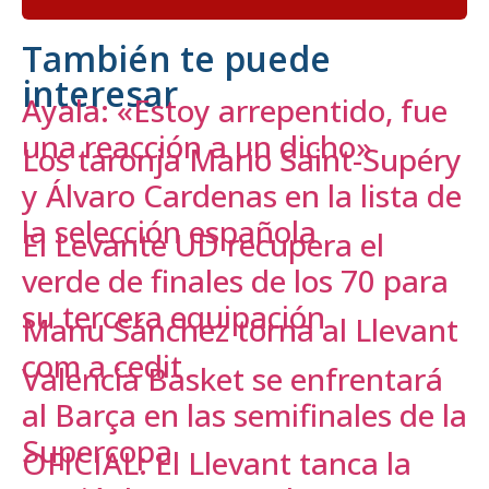
También te puede
interesar
Ayala: «Estoy arrepentido, fue
una reacción a un dicho»
Los taronja Mario Saint-Supéry
y Álvaro Cardenas en la lista de
la selección española
El Levante UD recupera el
verde de finales de los 70 para
su tercera equipación
Manu Sánchez torna al Llevant
com a cedit
Valencia Basket se enfrentará
al Barça en las semifinales de la
Supercopa
OFICIAL: El Llevant tanca la