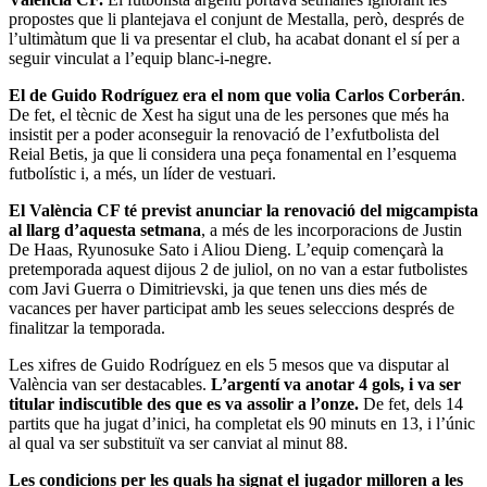
propostes que li plantejava el conjunt de Mestalla, però, després de
l’ultimàtum que li va presentar el club, ha acabat donant el sí per a
seguir vinculat a l’equip blanc-i-negre.
El de Guido Rodríguez era el nom que volia Carlos Corberán
.
De fet, el tècnic de Xest ha sigut una de les persones que més ha
insistit per a poder aconseguir la renovació de l’exfutbolista del
Reial Betis, ja que li considera una peça fonamental en l’esquema
futbolístic i, a més, un líder de vestuari.
El València CF té previst anunciar la renovació del migcampista
al llarg d’aquesta setmana
, a més de les incorporacions de Justin
De Haas, Ryunosuke Sato i Aliou Dieng. L’equip començarà la
pretemporada aquest dijous 2 de juliol, on no van a estar futbolistes
com Javi Guerra o Dimitrievski, ja que tenen uns dies més de
vacances per haver participat amb les seues seleccions després de
finalitzar la temporada.
Les xifres de Guido Rodríguez en els 5 mesos que va disputar al
València van ser destacables.
L’argentí va anotar 4 gols, i va ser
titular indiscutible des que es va assolir a l’onze.
De fet, dels 14
partits que ha jugat d’inici, ha completat els 90 minuts en 13, i l’únic
al qual va ser substituït va ser canviat al minut 88.
Les condicions per les quals ha signat el jugador milloren a les