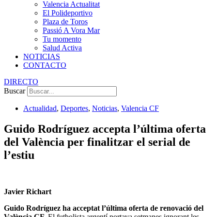
Valencia Actualitat
El Polideportivo
Plaza de Toros
Passió A Vora Mar
Tu momento
Salud Activa
NOTICIAS
CONTACTO
DIRECTO
Buscar
Actualidad
,
Deportes
,
Noticias
,
Valencia CF
Guido Rodríguez accepta l’última oferta
del València per finalitzar el serial de
l’estiu
Javier Richart
Guido Rodríguez ha acceptat l’última oferta de renovació del
València CF.
El futbolista argentí portava setmanes ignorant les