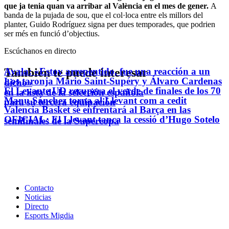
que ja tenia quan va arribar al València en el mes de gener.
A
banda de la pujada de sou, que el col·loca entre els millors del
planter, Guido Rodríguez signa per dues temporades, que podrien
ser més en funció d’objectius.
Escúchanos en directo
También te puede interesar
Ayala: «Estoy arrepentido, fue una reacción a un
Los taronja Mario Saint-Supéry y Álvaro Cardenas
dicho»
El Levante UD recupera el verde de finales de los 70
en la lista de la selección española
Manu Sánchez torna al Llevant com a cedit
para su tercera equipación
Valencia Basket se enfrentará al Barça en las
OFICIAL: El Llevant tanca la cessió d’Hugo Sotelo
semifinales de la Supercopa
Contacto
Noticias
Directo
Esports Migdia