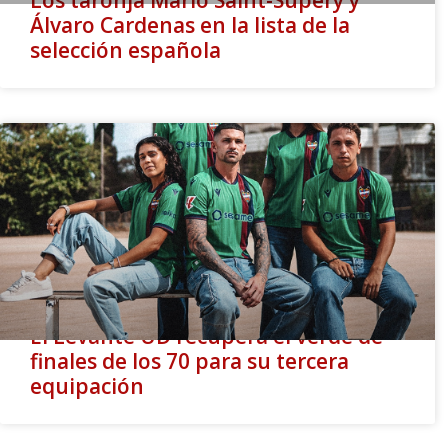
Los taronja Mario Saint-Supéry y
Álvaro Cardenas en la lista de la
selección española
El Levante UD recupera el verde de
finales de los 70 para su tercera
equipación