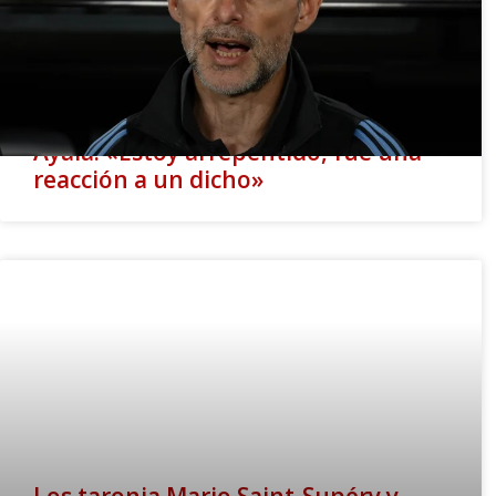
Ayala: «Estoy arrepentido, fue una
reacción a un dicho»