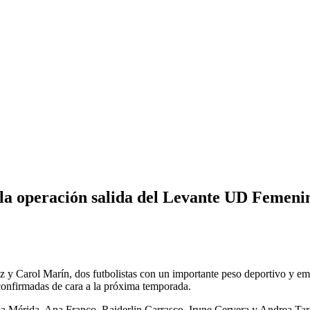
la operación salida del Levante UD Femeni
y Carol Marín, dos futbolistas con un importante peso deportivo y emoc
confirmadas de cara a la próxima temporada.
a Mérida, Ana Franco, Raiderlin Carrasco, Irune Cervera y Andrea Tara