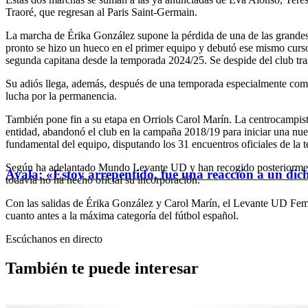
Traoré, que regresan al Paris Saint-Germain.
La marcha de Érika González supone la pérdida de una de las grandes r
pronto se hizo un hueco en el primer equipo y debutó ese mismo curso.
segunda capitana desde la temporada 2024/25. Se despide del club tras
Su adiós llega, además, después de una temporada especialmente compli
lucha por la permanencia.
También pone fin a su etapa en Orriols Carol Marín. La centrocampist
entidad, abandonó el club en la campaña 2018/19 para iniciar una nue
fundamental del equipo, disputando los 31 encuentros oficiales de la 
Según ha adelantado Mundo Levante UD y han recogido posteriormente
Ayala: «Estoy arrepentido, fue una reacción a un dic
todavía no ha hecho oficial su incorporación.
Con las salidas de Érika González y Carol Marín, el Levante UD Femen
cuanto antes a la máxima categoría del fútbol español.
Escúchanos en directo
También te puede interesar