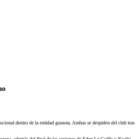
no
ional dentro de la entidad granota. Ambas se despiden del club tras
zona, además del final de las cesiones de Eden Le Guilly y Naolia