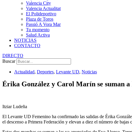
Valencia City
Valencia Actualitat
El Polideportivo
Plaza de Toros
Passió A Vora Mar
Tu momento
Salud Activa
NOTICIAS
CONTACTO
DIRECTO
Buscar
Actualidad
,
Deportes
,
Levante UD
,
Noticias
Érika González y Carol Marín se suman a 
Itziar Ludeña
El Levante UD Femenino ha confirmado las salidas de Érika González 
el descenso a Primera Federación y elevan a diez el número de bajas 
Estas dos marchas se suman a las ya anunciadas de Eva Alonso, Teres