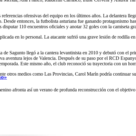
eferencias ofensivas del equipo en los últimos años. La delantera llegó
 Desde entonces, la futbolista asturiana fue ganando protagonismo hasta
 disputar 110 encuentros oficiales y anotar 32 goles con la camiseta gr
cada en lo personal. La atacante sufrió una grave lesión de rodilla en 
a de Sagunto llegó a la cantera levantinista en 2010 y debutó con el pr
va aventura lejos de Valencia. Después de su paso por el RCD Espanyol
temporada. Este mismo año, el club reconoció su trayectoria con un home
 otros medios como Las Provincias, Carol Marín podría continuar su c
ho»
ino afronta así un verano de profunda reconstrucción con el objetivo d