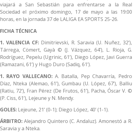
viajará a San Sebastián para enfrentarse a la Real
Sociedad el próximo domingo, 17 de mayo a las 19:00
horas, en la jornada 37 de LALIGA EA SPORTS 25-26.
FICHA TÉCNICA
1. VALENCIA CF:
Dimitrievski, R. Saravia (U. Nuñez, 32’),
Tárrega, Cömert, Gayà © (J. Vázquez, 64’), L. Rioja, G.
Rodríguez, Pepelu (Ugrinic, 61’), Diego López, Javi Guerra
(Ramazani, 61’) y Hugo Duro (Sadiq, 61’).
1. RAYO VALLECANO:
A. Batalla, Pep Chavarría, Pedro
Díaz, Nteka (Alemao, 61’), Gumbau (U. López, 67’), Balliu
(Ratiu, 72’), Fran Pérez (De Frutos, 61’), Pacha, Óscar V. ©
(P. Ciss, 61’), Lejeune y N. Mendy.
GOLES:
Lejeune, 21’ (0-1); Diego López, 40’ (1-1).
ÁRBITRO:
Alejandro Quintero (C. Andaluz). Amonestó a R.
Saravia y a Nteka.