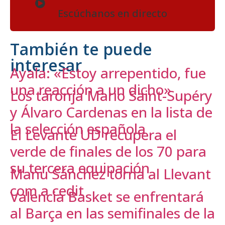
Escúchanos en directo
También te puede
interesar
Ayala: «Estoy arrepentido, fue
una reacción a un dicho»
Los taronja Mario Saint-Supéry
y Álvaro Cardenas en la lista de
la selección española
El Levante UD recupera el
verde de finales de los 70 para
su tercera equipación
Manu Sánchez torna al Llevant
com a cedit
Valencia Basket se enfrentará
al Barça en las semifinales de la