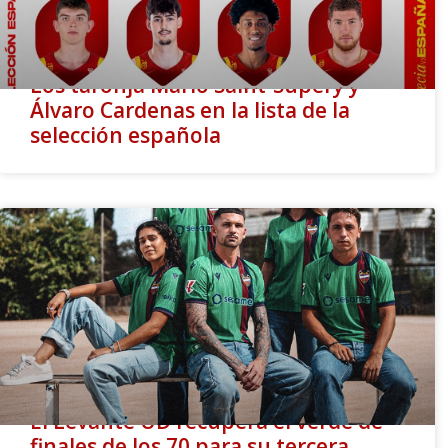
Los taronja Mario Saint-Supéry y
Álvaro Cardenas en la lista de la
selección española
El Levante UD recupera el verde de
finales de los 70 para su tercera