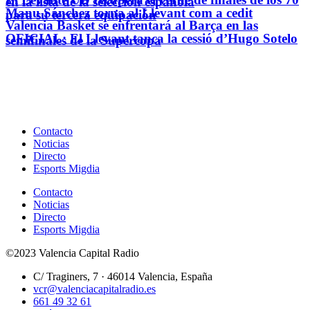
en la lista de la selección española
Manu Sánchez torna al Llevant com a cedit
para su tercera equipación
Valencia Basket se enfrentará al Barça en las
OFICIAL: El Llevant tanca la cessió d’Hugo Sotelo
semifinales de la Supercopa
Contacto
Noticias
Directo
Esports Migdia
Contacto
Noticias
Directo
Esports Migdia
©2023 Valencia Capital Radio
C/ Traginers, 7 · 46014 Valencia, España
vcr@valenciacapitalradio.es
661 49 32 61