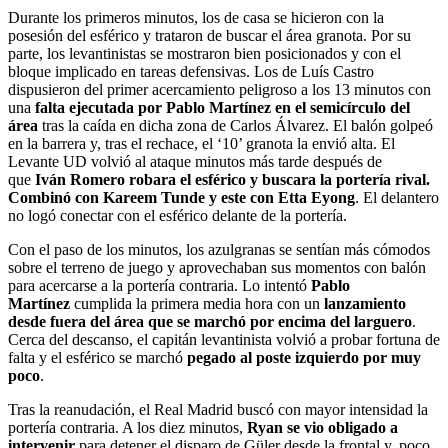
Durante los primeros minutos, los de casa se hicieron con la
posesión del esférico y trataron de buscar el área granota. Por su
parte, los levantinistas se mostraron bien posicionados y con el
bloque implicado en tareas defensivas. Los de Luís Castro
dispusieron del primer acercamiento peligroso a los 13 minutos con
una
falta ejecutada por Pablo Martínez en el semicírculo del
área
tras la caída en dicha zona de Carlos Álvarez. El balón golpeó
en la barrera y, tras el rechace, el ‘10’ granota la envió alta. El
Levante UD volvió al ataque minutos más tarde después de
que
Iván Romero robara el esférico y buscara la portería rival.
Combinó con Kareem Tunde y este con Etta Eyong
. El delantero
no logó conectar con el esférico delante de la portería.
Con el paso de los minutos, los azulgranas se sentían más cómodos
sobre el terreno de juego y aprovechaban sus momentos con balón
para acercarse a la portería contraria. Lo intentó
Pablo
Martínez
cumplida la primera media hora con un
lanzamiento
desde fuera del área que se marchó por encima del larguero
.
Cerca del descanso, el capitán levantinista volvió a probar fortuna de
falta y el esférico se marchó
pegado al poste izquierdo por muy
poco
.
Tras la reanudación, el Real Madrid buscó con mayor intensidad la
portería contraria. A los diez minutos,
Ryan se vio obligado a
intervenir
para detener el disparo de Güler desde la frontal y, poco