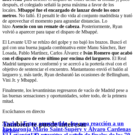
después, el colegiado señaló la pena máxima a favor de los
locales.
Mbappé fue el encargado de lanzar desde los once
metros
. No falló. El penalti le dio vida al conjunto madridista y trató
de aprovechar el momento para agrandar distancias. Lo
hizo
Asencio con un remate de cabeza
. Posteriormente, Ryan
volvió a aparecer para tapar el disparo de Mbappé.
El Levante UD se rehízo del golpe y no bajó los brazos. Buscó el
gol con una buena jugada combinativa entre Manu Sánchez, Iker
Losada, Pablo Martínez, Carlos Álvarez e
Iván Romero que acabó
con el disparo de este último por encima del larguero
. El Real
Madrid tampoco se conformó y se acercó a la portería rival con el
objetivo de sentenciar el encuentro. Mastantuono envió el balón al
larguero y, más tarde, Ryan desbarató las ocasiones de Bellingham,
Vini Jr. y Mbappé.
Finalmente, los levantinistas regresaron de vacío de Madrid pese a
las buenas sensaciones y oportunidades, sobre todo, de la primera
mitad.
Escúchanos en directo
También te puede interesar
Ayala: «Estoy arrepentido, fue una reacción a un
Los taronja Mario Saint-Supéry y Álvaro Cardenas
dicho»
El Levante UD recupera el verde de finales de los 70