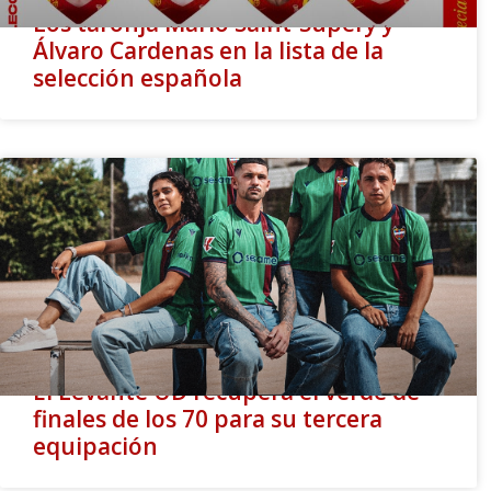
Los taronja Mario Saint-Supéry y
Álvaro Cardenas en la lista de la
selección española
El Levante UD recupera el verde de
finales de los 70 para su tercera
equipación