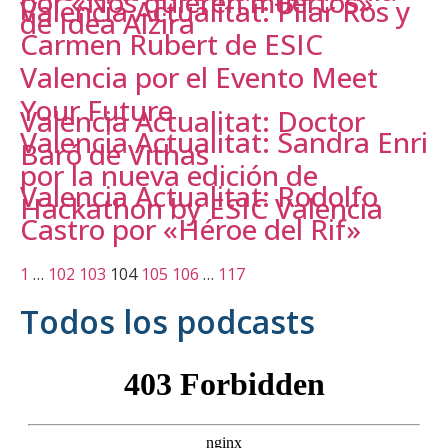
por «Nos quieren muertos»
Valencia Actualitat: Pilar Ros y
de Idea Alzira
Carmen Rubert de ESIC
Valencia por el Evento Meet
Your Future
Valencia Actualitat: Doctor
Valencia Actualitat: Sandra Enri
Baró de Vithas
por la nueva edición de
Valencia Actualitat: Rodolfo
Hackathon by ESIC Valencia
Castro por «Héroe del Rif»
1
…
102
103
104
105
106
…
117
Todos los podcasts