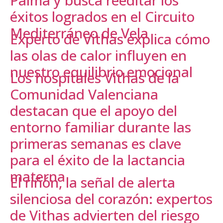
Palma y busca reeditar los
éxitos logrados en el Circuito
Mediterráneo de Vela
Experto de Vithas explica cómo
las olas de calor influyen en
nuestro equilibrio emocional
Los hospitales Vithas de la
Comunidad Valenciana
destacan que el apoyo del
entorno familiar durante las
primeras semanas es clave
para el éxito de la lactancia
materna
El riñón, la señal de alerta
silenciosa del corazón: expertos
de Vithas advierten del riesgo