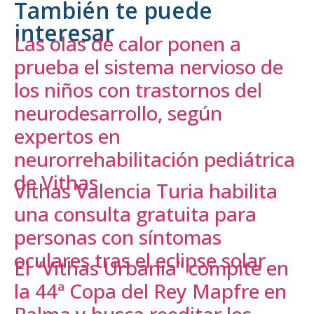
También te puede
interesar
Las olas de calor ponen a
prueba el sistema nervioso de
los niños con trastornos del
neurodesarrollo, según
expertos en
neurorrehabilitación pediátrica
de Vithas
Vithas Valencia Turia habilita
una consulta gratuita para
personas con síntomas
oculares tras el eclipse solar
El “Vithas Urbania” compite en
la 44ª Copa del Rey Mapfre en