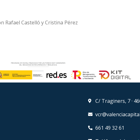
n Rafael Castelló y Cristina Pérez
C/ Traginers, 7 · 4
vcr@valenciacapita
661 49 32 61