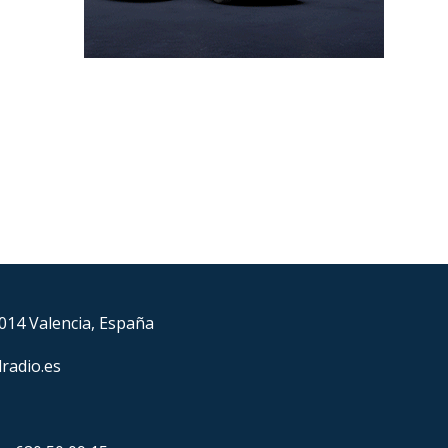
6014 Valencia, España
lradio.es