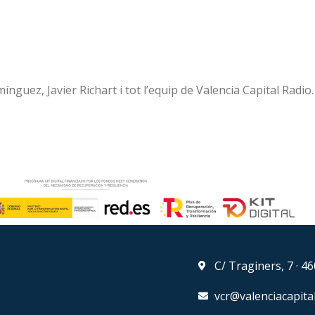
guez, Javier Richart i tot l’equip de Valencia Capital Radio.
C/ Traginers, 7 · 4
vcr@valenciacapita