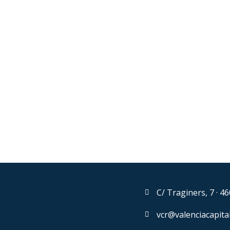
C/ Traginers, 7 · 4
vcr@valenciacapita