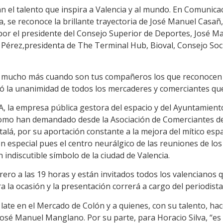
 el talento que inspira a Valencia y al mundo. En Comunicac
a, se reconoce la brillante trayectoria de José Manuel Casañ,
por el presidente del Consejo Superior de Deportes, José M
 Pérez,presidenta de The Terminal Hub, Bioval, Consejo Socia
s mucho más cuando son tus compañeros los que reconocen tu 
 la unanimidad de todos los mercaderes y comerciantes que
 la empresa pública gestora del espacio y del Ayuntamient
como han demandado desde la Asociación de Comerciantes des
Catalá, por su aportación constante a la mejora del mítico e
n especial pues el centro neurálgico de las reuniones de los 
indiscutible símbolo de la ciudad de Valencia.
ero a las 19 horas y están invitados todos los valencianos qu
 la ocasión y la presentación correrá a cargo del periodista
ate en el Mercado de Colón y a quienes, con su talento, hace
José Manuel Manglano. Por su parte, para Horacio Silva, “e