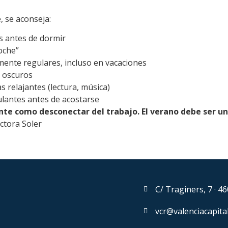
, se aconseja:
s antes de dormir
oche”
ente regulares, incluso en vacaciones
y oscuros
as relajantes (lectura, música)
lantes antes de acostarse
e como desconectar del trabajo. El verano debe ser un 
octora Soler
C/ Traginers, 7 · 4
vcr@valenciacapita