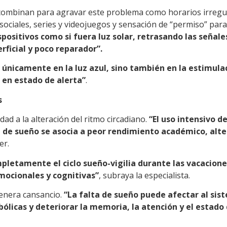
e combinan para agravar este problema como horarios irregula
ciales, series y videojuegos y sensación de “permiso” para 
ispositivos como si fuera luz solar, retrasando las señal
rficial y poco reparador”.
 únicamente en la luz azul, sino también en la estimula
 en estado de alerta”
.
s
ad a la alteración del ritmo circadiano.
“El uso intensivo d
ón de sueño se asocia a peor rendimiento académico, alt
er.
etamente el ciclo sueño-vigilia durante las vacaciones. 
mocionales y cognitivas”
, subraya la especialista.
enera cansancio.
“La falta de sueño puede afectar al sis
licas y deteriorar la memoria, la atención y el estado