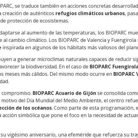
OPARC, se traduce también en acciones concretas desarrolla
 creación de auténticos
refugios climáticos urbanos
, pas
 de protección de ecosistemas.
adaptarse al aumento de las temperaturas, los BIOPARC mue
e al cambio climático. Los BIOPARC de Valencia y Fuengirol
e
inspirada en algunos de los hábitats más valiosos del plane
buyen a generar microclimas naturales capaces de reducir si
avorecer la biodiversidad. En el caso de
BIOPARC Fuengirol
 los meses más cálidos. Del mismo modo ocurre en
BIOPARC V
dad.
te compromiso.
BIOPARC Acuario de Gijón
se consolida como
motivo del Día Mundial del Medio Ambiente, el centro refuerz
ección de los océanos
. Como parte de esta programación, 
a acción simbólica que pone el foco en la necesidad de actuar
s su vigésimo aniversario, una efeméride que refuerza su tra