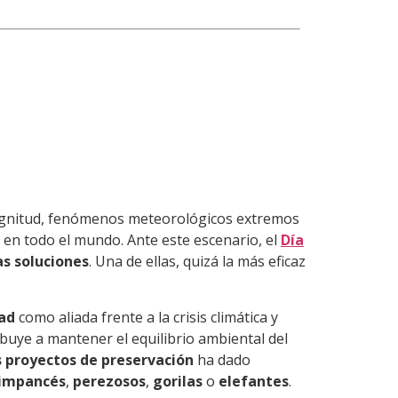
 magnitud, fenómenos meteorológicos extremos
 en todo el mundo. Ante este escenario, el
Día
as soluciones
. Una de ellas, quizá la más eficaz
dad
como aliada frente a la crisis climática y
buye a mantener el equilibrio ambiental del
s proyectos de preservación
ha dado
impancés
,
perezosos
,
gorilas
o
elefantes
.