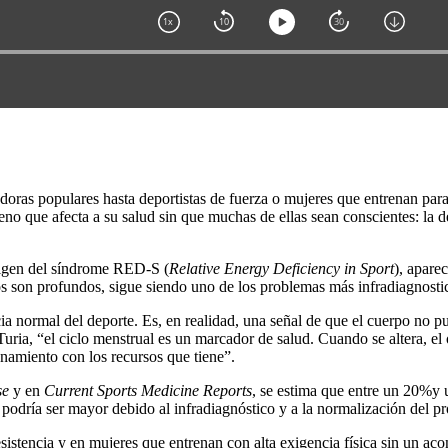
doras populares hasta deportistas de fuerza o mujeres que entrenan par
no que afecta a su salud sin que muchas de ellas sean conscientes: la d
origen del síndrome RED-S (
Relative Energy Deficiency in Sport
), apare
os son profundos, sigue siendo uno de los problemas más infradiagnosti
a normal del deporte. Es, en realidad, una señal de que el cuerpo no pu
uria, “el ciclo menstrual es un marcador de salud. Cuando se altera, el 
namiento con los recursos que tiene”.
se
y en
Current Sports Medicine Reports
, se estima que entre un 20%y 
 podría ser mayor debido al infradiagnóstico y a la normalización del p
esistencia y en mujeres que entrenan con alta exigencia física sin un 