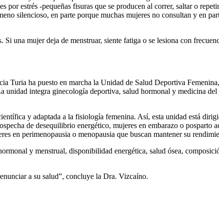
 por estrés -pequeñas fisuras que se producen al correr, saltar o repetir
meno silencioso, en parte porque muchas mujeres no consultan y en part
Si una mujer deja de menstruar, siente fatiga o se lesiona con frecuenc
encia Turia ha puesto en marcha la Unidad de Salud Deportiva Femenina,
 La unidad integra ginecología deportiva, salud hormonal y medicina del
ientífica y adaptada a la fisiología femenina. Así, esta unidad está dir
o sospecha de desequilibrio energético, mujeres en embarazo o posparto 
mujeres en perimenopausia o menopausia que buscan mantener su rendimie
hormonal y menstrual, disponibilidad energética, salud ósea, composició
enunciar a su salud”, concluye la Dra. Vizcaíno.